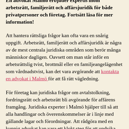
En advokat Malmö erbjuder expertis inom
arbetsrätt, familjerätt och affärsjuridik för både
privatpersoner och företag. Fortsätt läsa för mer
information!
Att hantera rättsliga frågor kan ofta vara en snårig
uppgift. Arbetsrätt, familjerätt och affärsjuridik är några
av de mest centrala juridiska områden som berör många
människor dagligen. Oavsett om man står inför en
arbetsrättslig tvist, brottmål eller en familjeangelägenhet
som vårdnadstvist, kan det vara avgörande att
kontakta
en advokat i Malmö
för att få rätt vägledning.
För företag kan juridiska frågor om avtalstolkning,
fordringsrätt och arbetsrätt bli avgörande för affärens
framgång. Juridiska experter i Malmö hjälper till så att
alla handlingar och överenskommelser är i linje med
gällande lagar och förordningar. Att rådgöra med en
kunnig advokat kan vara ett klokt steg för att undvika