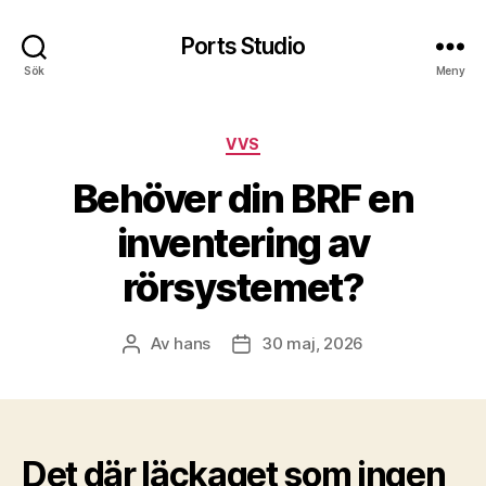
Ports Studio
Sök
Meny
Kategorier
VVS
Behöver din BRF en
inventering av
rörsystemet?
Av
hans
30 maj, 2026
Inläggsförfattare
Inläggsdatum
Det där läckaget som ingen