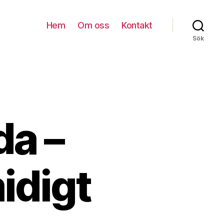
Hem
Om oss
Kontakt
Sök
da –
idigt