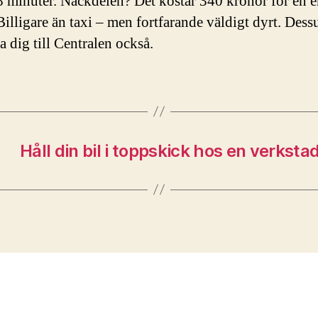
 minuter. Nackdelen? Det kostar 340 kronor för en e
 Billigare än taxi – men fortfarande väldigt dyrt. Des
a dig till Centralen också.
Håll din bil i toppskick hos en verks