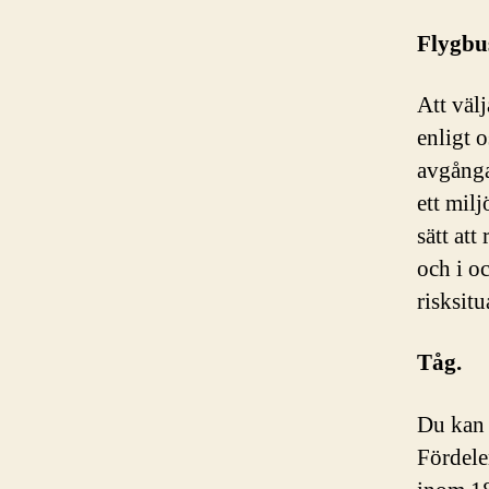
Flygbu
Att välj
enligt 
avgånga
ett milj
sätt at
och i o
risksit
Tåg.
Du kan 
Fördele