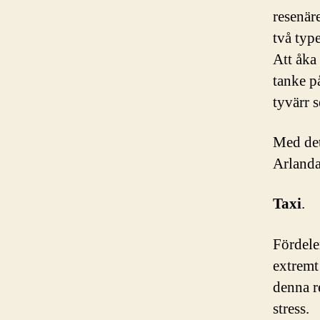
resenäre
två typ
Att åka
tanke p
tyvärr s
Med det
Arlanda
Taxi
.
Fördelen
extremt
denna r
stress.