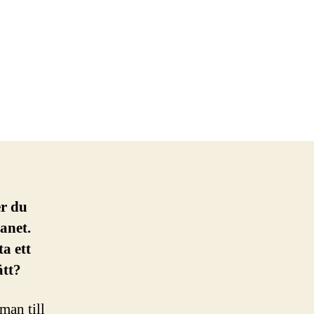
r du
lanet.
a ett
ätt?
man till