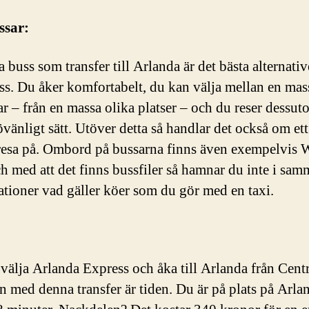
ssar:
a buss som transfer till Arlanda är det bästa alternativ
oss. Du åker komfortabelt, du kan välja mellan en mas
r – från en massa olika platser – och du reser dessut
övänligt sätt. Utöver detta så handlar det också om ett 
t resa på. Ombord på bussarna finns även exempelvis W
ch med att det finns bussfiler så hamnar du inte i sam
uationer vad gäller köer som du gör med en taxi.
välja Arlanda Express och åka till Arlanda från Centr
n med denna transfer är tiden. Du är på plats på Arla