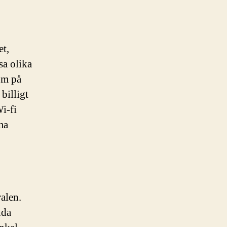
et,
sa olika
om på
billigt
i-fi
ma
alen.
nda