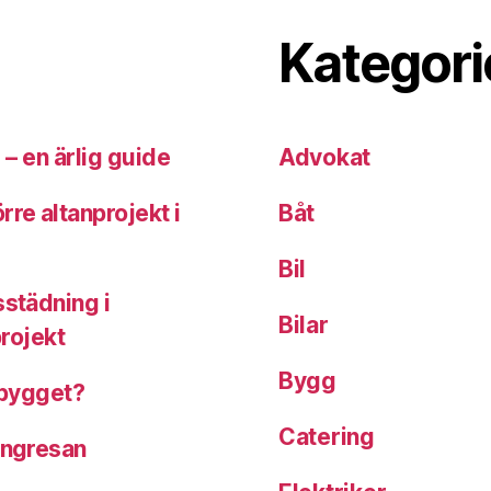
Kategori
g – en ärlig guide
Advokat
rre altanprojekt i
Båt
Bil
sstädning i
Bilar
projekt
Bygg
å bygget?
Catering
ångresan