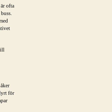
är ofta
 buss.
 med
tivet
ill
 åker
yrt för
apar