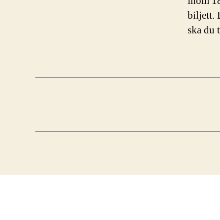
inom 18
biljett.
ska du t