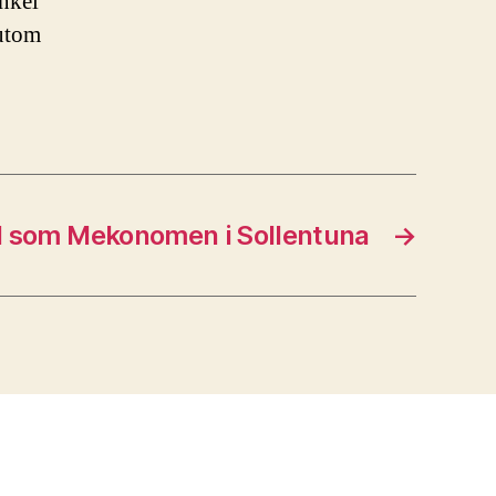
nkel
sutom
tad som Mekonomen i Sollentuna
→